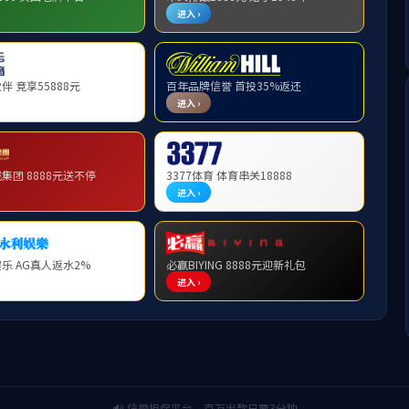
本科生教学
研究生教
生态语言学科研学术论坛成功举办
生态语言学科研学术论坛成功举办
生态语言学科研学术论坛成功举办
中华学术外译申报讲座