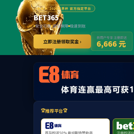
米
首页
学院概况
新闻动态
教学科研
师
教学科研